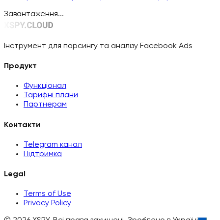
заголовки та пропозиції, які постійно з'являються у
Завантаження...
виграшних креативах.
Інструмент для парсингу та аналізу Facebook Ads
Продукт
Функціонал
Тарифні плани
Партнерам
Контакти
Telegram канал
Підтримка
Legal
Terms of Use
Privacy Policy