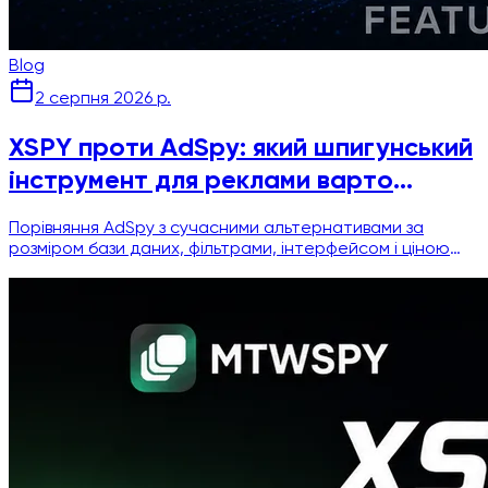
Blog
2 серпня 2026 р.
XSPY проти AdSpy: який шпигунський
інструмент для реклами варто
оплачувати?
Порівняння AdSpy з сучасними альтернативами за
розміром бази даних, фільтрами, інтерфейсом і ціною
($149/міс), щоб допомогти обрати правильний
інструмент для шпигування за рекламою Facebook.