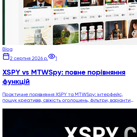
Blog
2 серпня 2026 р.
1
XSPY vs MTWSpy: повне порівняння
функцій
Практичне порівняння XSPY та MTWSpy: інтерфейс,
пошук креативів, свіжість оголошень, фільтри, варіанти
експорту та ціни для медіабаєрів.