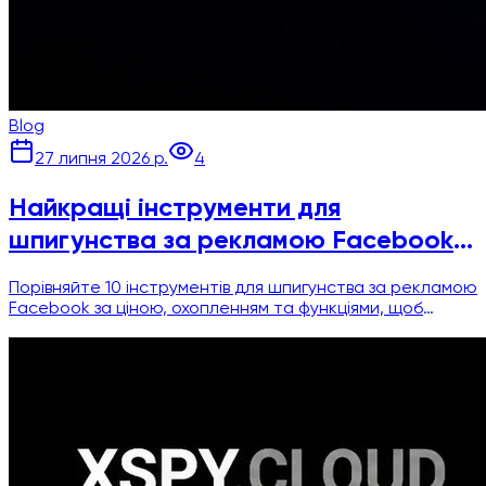
Blog
27 липня 2026 р.
4
Найкращі інструменти для
шпигунства за рекламою Facebook:
порівняння 10 платформ
Порівняйте 10 інструментів для шпигунства за рекламою
Facebook за ціною, охопленням та функціями, щоб
знайти найкращий варіант для дослідження конкурентів
та креативної розвідки.