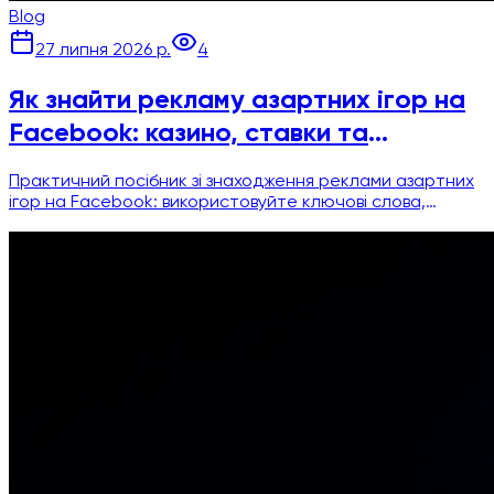
Blog
27 липня 2026 р.
4
Як знайти рекламу азартних ігор на
Facebook: казино, ставки та
соціальні казино
Практичний посібник зі знаходження реклами азартних
ігор на Facebook: використовуйте ключові слова,
сторінки, GEO та візуальні патерни для пошуку
креативів казино, ставок та соціальних казино.