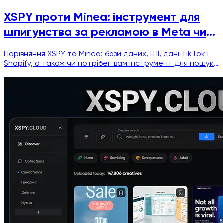
XSPY проти Minea: інструмент для
шпигунства за рекламою в Meta чи
інструмент для пошуку товарів?
Порівняння XSPY та Minea: бази даних, ШІ, дані TikTok і
Shopify, а також чи потрібен вам інструмент для пошуку
товарів чи інструмент для шпигунства за рекламою на
Facebook.