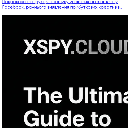
Покрокова інструкція з пошуку успішних оголошень у
Facebook, раннього виявлення прибуткових креативів
та побудови робочого процесу аналізу реклами, який
випереджає копіювальників.