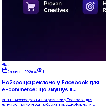
Blog
24 липня 2026 р.
1
Найкраща реклама у Facebook для
e-commerce: що змушує її
конвертувати?
Аналіз високоефективної реклами у Facebook для
електронної комерції: зображення, відеоформати,