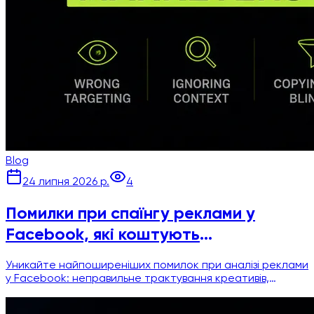
Blog
24 липня 2026 р.
4
Помилки при спаїнгу реклами у
Facebook, які коштують
маркетологам грошей
Уникайте найпоширеніших помилок при аналізі реклами
у Facebook: неправильне трактування креативів,
ігнорування тривалості показу, сліпе копіювання.
Практичні поради для розумного дослідження