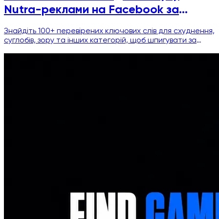
Nutra-реклами на Facebook за
вертикаллю та регіоном
Знайдіть 100+ перевірених ключових слів для схуднення,
суглобів, зору та інших категорій, щоб шпигувати за
Nutra-рекламою на Facebook. Включає фільтри,
розподіл за мовами та готові до використання запити.